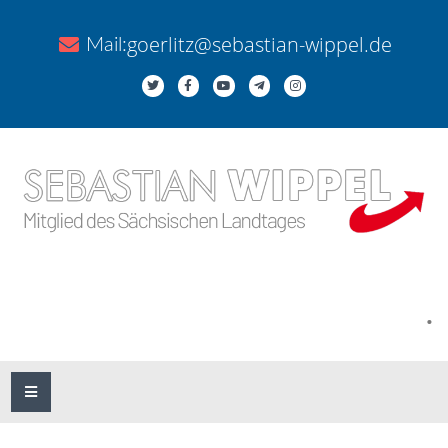
goerlitz@sebastian-wippel.de
Mail:
.