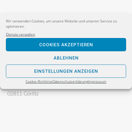
Wir verwenden Cookies, um unsere Website und unseren Service zu
optimieren.
Dienste verwalten
COOKIES AKZEPTIEREN
Postanschrift:
ABLEHNEN
Sebastian Wippel
Alternative für Deutschland
EINSTELLUNGEN ANZEIGEN
Bürgerbüro
Cookie-Richtlinie
Datenschutzerklärung
Impressum
Postfach 30 06 17
02811 Görlitz