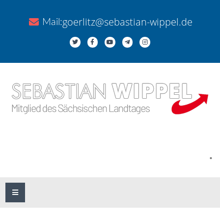
goerlitz@sebastian-wippel.de
Mail:
.