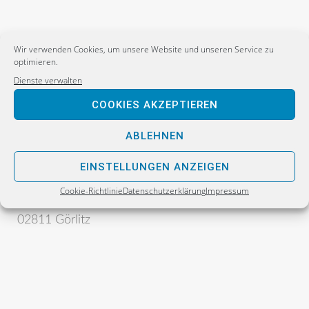
Wir verwenden Cookies, um unsere Website und unseren Service zu
optimieren.
Dienste verwalten
COOKIES AKZEPTIEREN
Postanschrift:
ABLEHNEN
Sebastian Wippel
Alternative für Deutschland
EINSTELLUNGEN ANZEIGEN
Bürgerbüro
Cookie-Richtlinie
Datenschutzerklärung
Impressum
Postfach 30 06 17
02811 Görlitz