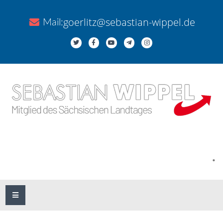
goerlitz@sebastian-wippel.de
Mail:
.