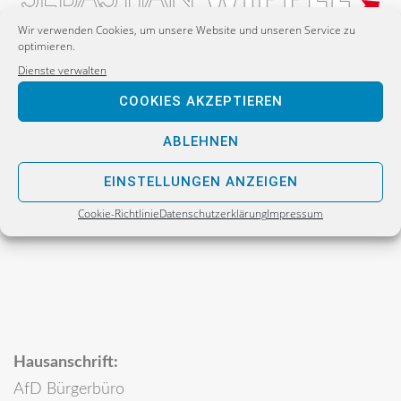
Wir verwenden Cookies, um unsere Website und unseren Service zu
optimieren.
Dienste verwalten
Postanschrift:
COOKIES AKZEPTIEREN
Sebastian Wippel
Alternative für Deutschland
ABLEHNEN
Bürgerbüro
EINSTELLUNGEN ANZEIGEN
Postfach 30 06 17
Cookie-Richtlinie
Datenschutzerklärung
Impressum
02811 Görlitz
Hausanschrift:
AfD Bürgerbüro