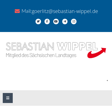
goerlitz@sebastian-wippel.de
Mail:
.