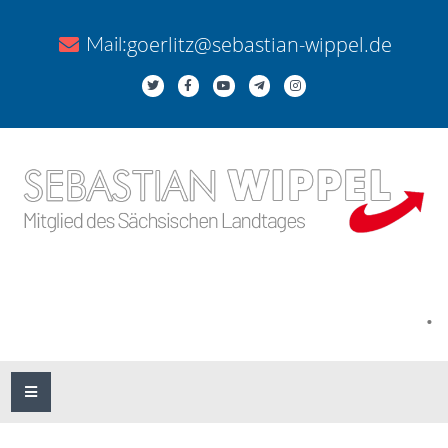
goerlitz@sebastian-wippel.de
Mail:
.