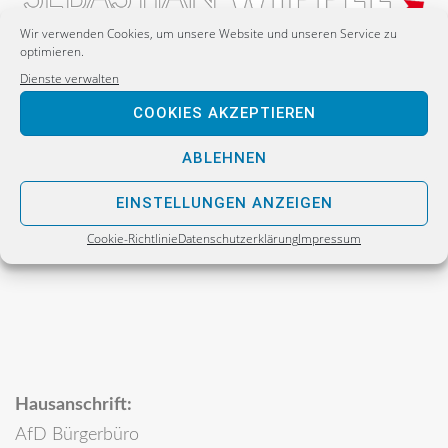
Wir verwenden Cookies, um unsere Website und unseren Service zu
optimieren.
Dienste verwalten
Postanschrift:
COOKIES AKZEPTIEREN
Sebastian Wippel
Alternative für Deutschland
ABLEHNEN
Bürgerbüro
EINSTELLUNGEN ANZEIGEN
Postfach 30 06 17
Cookie-Richtlinie
Datenschutzerklärung
Impressum
02811 Görlitz
Hausanschrift:
AfD Bürgerbüro