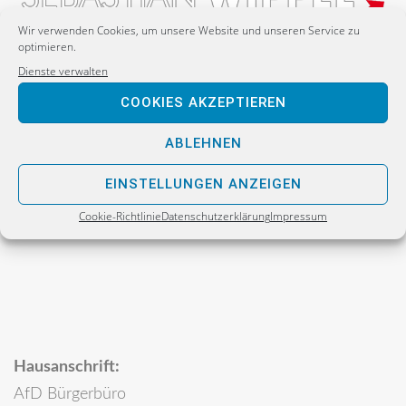
Wir verwenden Cookies, um unsere Website und unseren Service zu
optimieren.
Dienste verwalten
Postanschrift:
COOKIES AKZEPTIEREN
Sebastian Wippel
Alternative für Deutschland
ABLEHNEN
Bürgerbüro
EINSTELLUNGEN ANZEIGEN
Postfach 30 06 17
Cookie-Richtlinie
Datenschutzerklärung
Impressum
02811 Görlitz
Hausanschrift:
AfD Bürgerbüro