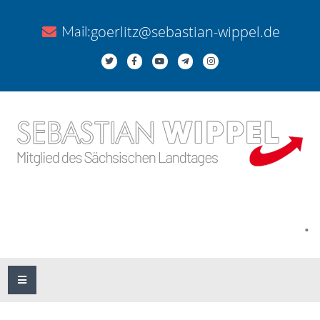
goerlitz@sebastian-wippel.de
Mail:
.