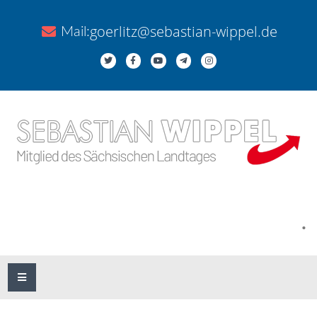
goerlitz@sebastian-wippel.de
Mail:
.