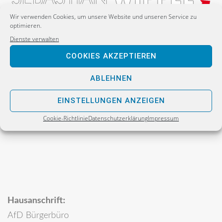
Wir verwenden Cookies, um unsere Website und unseren Service zu
optimieren.
Dienste verwalten
Postanschrift:
COOKIES AKZEPTIEREN
Sebastian Wippel
Alternative für Deutschland
ABLEHNEN
Bürgerbüro
EINSTELLUNGEN ANZEIGEN
Postfach 30 06 17
Cookie-Richtlinie
Datenschutzerklärung
Impressum
02811 Görlitz
Hausanschrift:
AfD Bürgerbüro