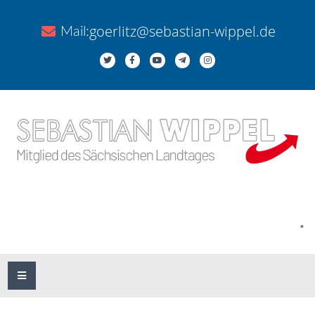
goerlitz@sebastian-wippel.de
Mail:
.