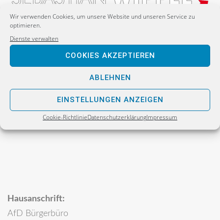
Wir verwenden Cookies, um unsere Website und unseren Service zu
optimieren.
Dienste verwalten
Postanschrift:
COOKIES AKZEPTIEREN
Sebastian Wippel
Alternative für Deutschland
ABLEHNEN
Bürgerbüro
EINSTELLUNGEN ANZEIGEN
Postfach 30 06 17
Cookie-Richtlinie
Datenschutzerklärung
Impressum
02811 Görlitz
Hausanschrift:
AfD Bürgerbüro