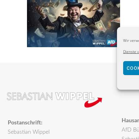
Wir verw
Dienste 
COOK
Hausan
Postanschrift:
AfD Bü
Sebastian Wippel