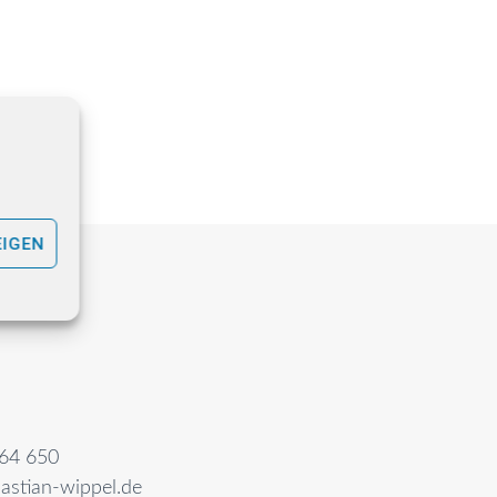
EIGEN
64 650
astian-wippel.de