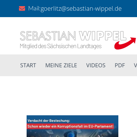
goerlitz@sebastian-wippel.de
Mail:
START
MEINE ZIELE
VIDEOS
PDF
V