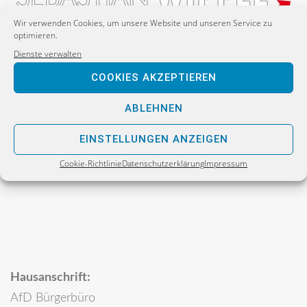
Wir verwenden Cookies, um unsere Website und unseren Service zu
optimieren.
Dienste verwalten
Postanschrift:
COOKIES AKZEPTIEREN
Sebastian Wippel
Alternative für Deutschland
ABLEHNEN
Bürgerbüro
EINSTELLUNGEN ANZEIGEN
Postfach 30 06 17
Cookie-Richtlinie
Datenschutzerklärung
Impressum
02811 Görlitz
Hausanschrift:
AfD Bürgerbüro