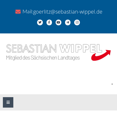
goerlitz@sebastian-wippel.de
Mail:
.