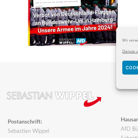
Wir verw
Dienste 
COOK
Hausan
Postanschrift:
AfD Bü
Sebastian Wippel