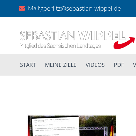
goerlitz@sebastian-wippel.de
Mail:
START
MEINE ZIELE
VIDEOS
PDF
V