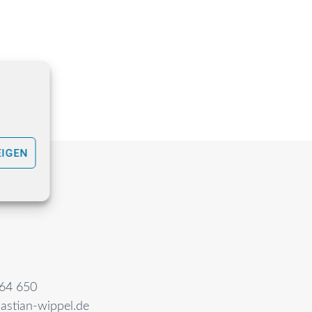
EIGEN
64 650
astian-wippel.de