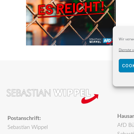
Wir verw
Dienste 
COOK
Hausan
Postanschrift:
AfD Bü
Sebastian Wippel