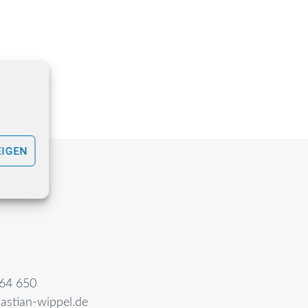
EIGEN
64 650
astian-wippel.de