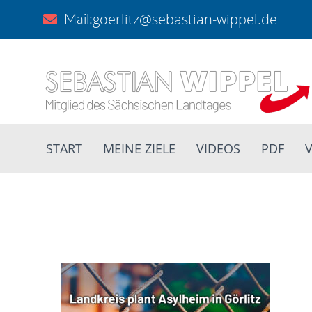
goerlitz@sebastian-wippel.de
Mail:
START
MEINE ZIELE
VIDEOS
PDF
V