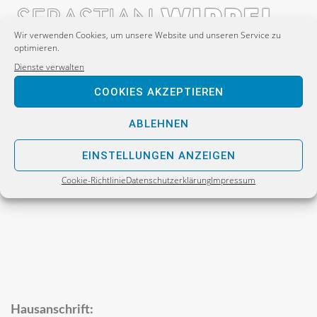
Wir verwenden Cookies, um unsere Website und unseren Service zu
optimieren.
Dienste verwalten
Postanschrift:
COOKIES AKZEPTIEREN
Sebastian Wippel
ABLEHNEN
Alternative für Deutschland
Bürgerbüro
EINSTELLUNGEN ANZEIGEN
Postfach 30 06 17
Cookie-Richtlinie
Datenschutzerklärung
Impressum
02811 Görlitz
Hausanschrift: