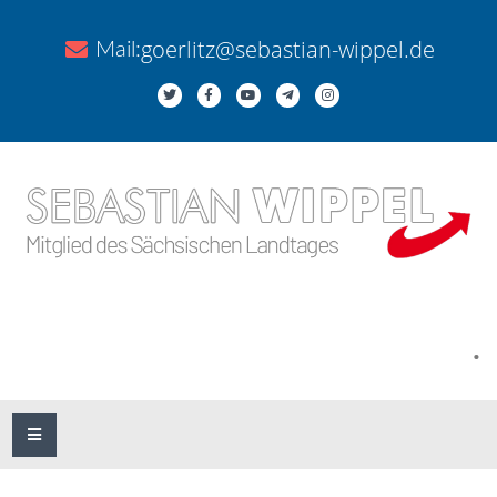
goerlitz@sebastian-wippel.de
Mail:
.