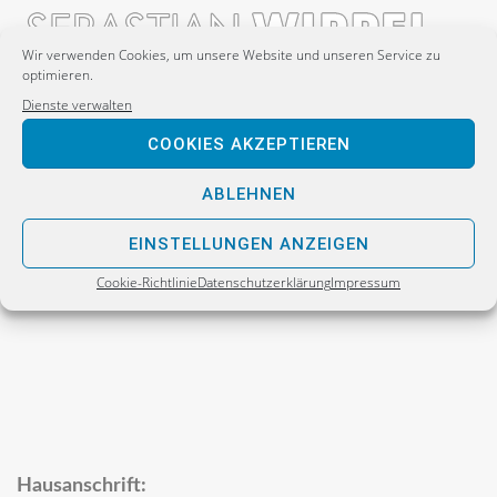
Wir verwenden Cookies, um unsere Website und unseren Service zu
optimieren.
Dienste verwalten
Postanschrift:
COOKIES AKZEPTIEREN
Sebastian Wippel
ABLEHNEN
Alternative für Deutschland
Bürgerbüro
EINSTELLUNGEN ANZEIGEN
Postfach 30 06 17
Cookie-Richtlinie
Datenschutzerklärung
Impressum
02811 Görlitz
Hausanschrift: