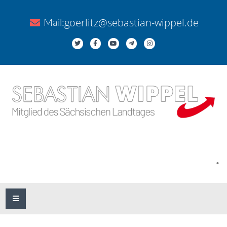
goerlitz@sebastian-wippel.de
Mail:
.