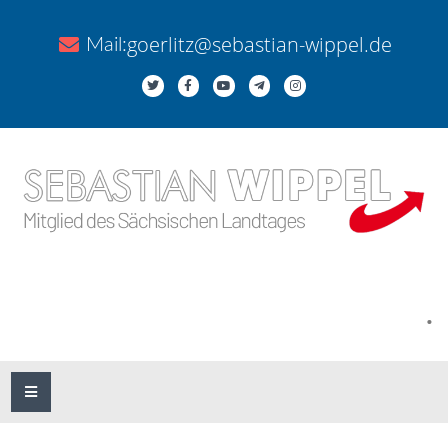
goerlitz@sebastian-wippel.de
Mail:
.