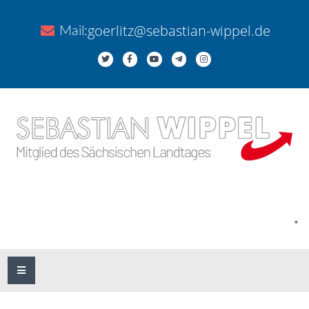
goerlitz@sebastian-wippel.de
Mail:
.