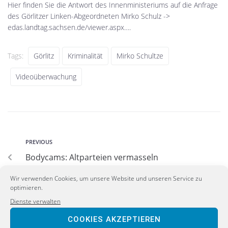
Hier finden Sie die Antwort des Innenministeriums auf die Anfrage
des Görlitzer Linken-Abgeordneten Mirko Schulz ->
edas.landtag.sachsen.de/viewer.aspx…
.
Tags:
Görlitz
Kriminalität
Mirko Schultze
Videoüberwachung
PREVIOUS
Bodycams: Altparteien vermasseln
praxisrelevante Rechtsgrundlagen
Wir verwenden Cookies, um unsere Website und unseren Service zu
optimieren.
NEXT
Dienste verwalten
Ein Prozent-Löschung bei Facebook – Wippel:
COOKIES AKZEPTIEREN
„Meinungsfreiheit statt Zensur“