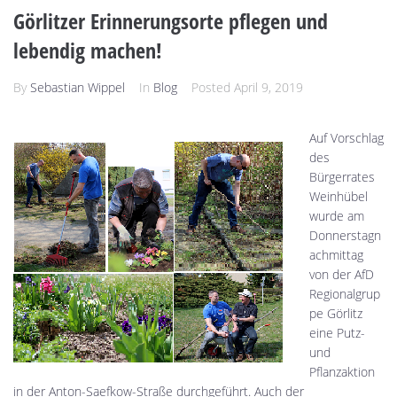
Görlitzer Erinnerungsorte pflegen und
lebendig machen!
By
Sebastian Wippel
In
Blog
Posted
April 9, 2019
Auf Vorschlag
des
Bürgerrates
Weinhübel
wurde am
Donnerstagn
achmittag
von der AfD
Regionalgrup
pe Görlitz
eine Putz-
und
Pflanzaktion
in der Anton-Saefkow-Straße durchgeführt. Auch der