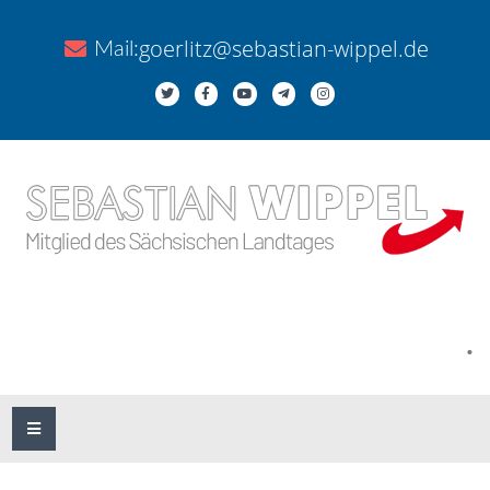
goerlitz@sebastian-wippel.de
Mail:
.