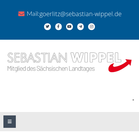
goerlitz@sebastian-wippel.de
Mail:
.