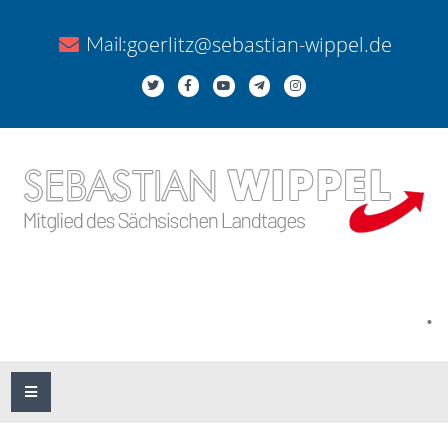
goerlitz@sebastian-wippel.de
Mail:
.