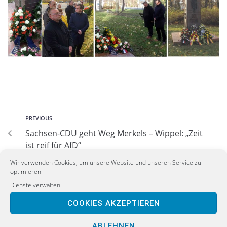
PREVIOUS
Sachsen-CDU geht Weg Merkels – Wippel: „Zeit
ist reif für AfD“
Wir verwenden Cookies, um unsere Website und unseren Service zu
optimieren.
NEXT
Dienste verwalten
„Keine Berliner Verhältnisse“: Längeres
gemeinsames Lernen statt Einheitsschule
COOKIES AKZEPTIEREN
ABLEHNEN