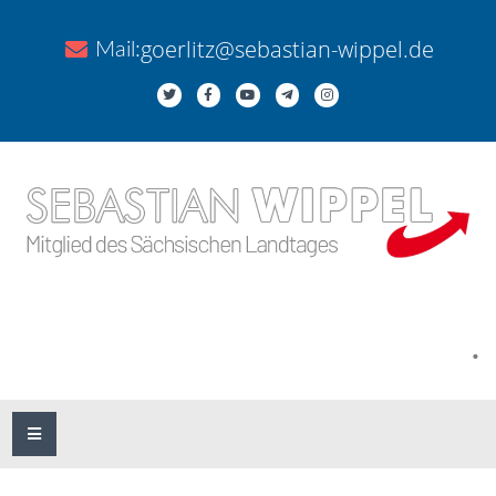
goerlitz@sebastian-wippel.de
Mail:
.