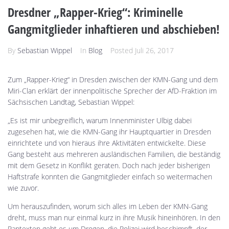
Dresdner „Rapper-Krieg“: Kriminelle
Gangmitglieder inhaftieren und abschieben!
By
Sebastian Wippel
In
Blog
Posted
Juli 26, 2017
Zum „Rapper-Krieg“ in Dresden zwischen der KMN-Gang und dem
Miri-Clan erklärt der innenpolitische Sprecher der AfD-Fraktion im
Sächsischen Landtag, Sebastian Wippel:
„Es ist mir unbegreiflich, warum Innenminister Ulbig dabei
zugesehen hat, wie die KMN-Gang ihr Hauptquartier in Dresden
einrichtete und von hieraus ihre Aktivitäten entwickelte. Diese
Gang besteht aus mehreren ausländischen Familien, die beständig
mit dem Gesetz in Konflikt geraten. Doch nach jeder bisherigen
Haftstrafe konnten die Gangmitglieder einfach so weitermachen
wie zuvor.
Um herauszufinden, worum sich alles im Leben der KMN-Gang
dreht, muss man nur einmal kurz in ihre Musik hineinhören. In den
Raptexten geht es um Drogen, die Polizei wird beschimpft, der