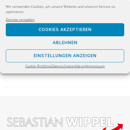
Wir verwenden Cookies, um unsere Website und unseren Service zu
optimieren.
Dienste verwalten
PREVIOUS
COOKIES AKZEPTIEREN
Infostand und Bürgergespräch mit Sebastian
Wippel am 01.08.2017 in Reichenbach
ABLEHNEN
NEXT
EINSTELLUNGEN ANZEIGEN
Erneuter Angriff auf AfD-Bürgerbüro Görlitz /
Cookie-Richtlinie
Datenschutzerklärung
Impressum
Mitarbeiter leicht verletzt