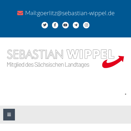
goerlitz@sebastian-wippel.de
Mail:
.