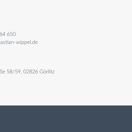
64 650
astian-wippel.de
aße 58/59, 02826 Görlitz