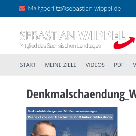
goerlitz@sebastian-wippel.de
Mail:
START
MEINE ZIELE
VIDEOS
PDF
V
Denkmalschaendung_