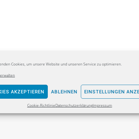
enden Cookies, um unsere Website und unseren Service zu optimieren.
numbenennungen –
verwalten
nker Bildersturm
IES AKZEPTIEREN
ABLEHNEN
EINSTELLUNGEN ANZ
Cookie-Richtlinie
Datenschutzerklärung
Impressum