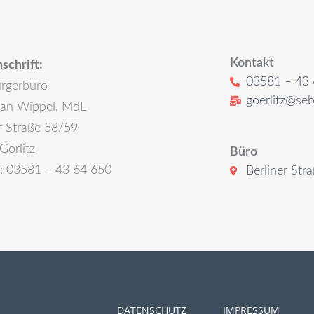
Kontakt
schrift:
03581 – 43 
rgerbüro
goerlitz@seb
ian Wippel, MdL
r Straße 58/59
Görlitz
Büro
n: 03581 – 43 64 650
Berliner Str
DATENSCHUTZ
IMPRESSUM