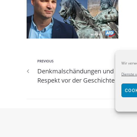
PREVIOUS
Wir verw
Denkmalschändungen und Straße
Dienste 
Respekt vor der Geschichte statt li
COOK