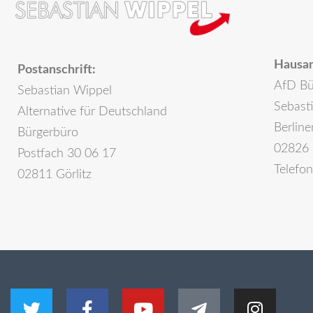
Hausan
Postanschrift:
AfD Bü
Sebastian Wippel
Sebast
Alternative für Deutschland
Berline
Bürgerbüro
02826 
Postfach 30 06 17
Telefo
02811 Görlitz