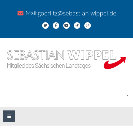
goerlitz@sebastian-wippel.de
Mail:
.