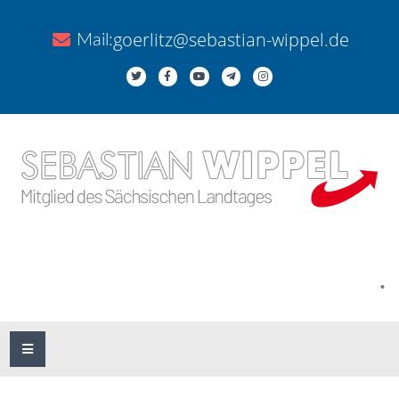
goerlitz@sebastian-wippel.de
Mail:
.