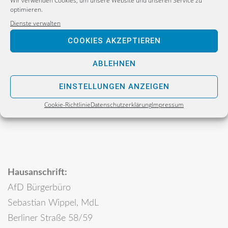
Wir verwenden Cookies, um unsere Website und unseren Service zu
optimieren.
Postanschrift:
Dienste verwalten
Sebastian Wippel
COOKIES AKZEPTIEREN
Alternative für Deutschland
Bürgerbüro
ABLEHNEN
Postfach 30 06 17
EINSTELLUNGEN ANZEIGEN
02811 Görlitz
Cookie-Richtlinie
Datenschutzerklärung
Impressum
Hausanschrift:
AfD Bürgerbüro
Sebastian Wippel, MdL
Berliner Straße 58/59