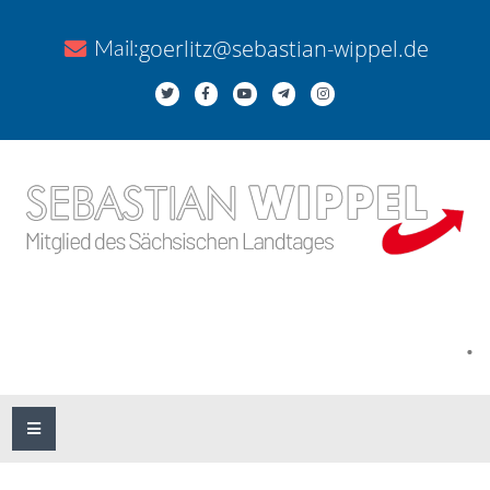
goerlitz@sebastian-wippel.de
Mail:
.