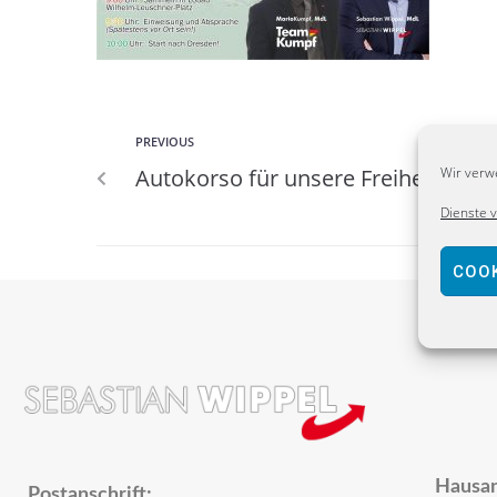
PREVIOUS
Autokorso für unsere Freiheit!
Wir verw
Dienste 
COOK
Hausan
Postanschrift: