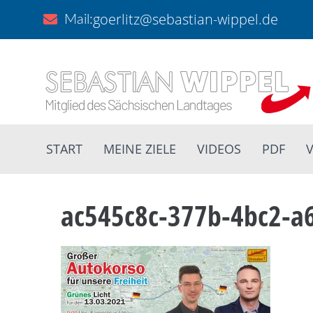
goerlitz@sebastian-wippel.de
Mail:
START
MEINE ZIELE
VIDEOS
PDF
V
ac545c8c-377b-4bc2-a