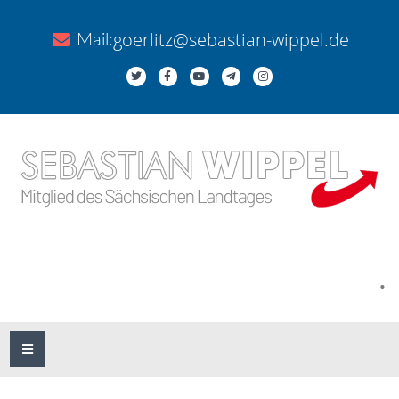
goerlitz@sebastian-wippel.de
Mail:
.