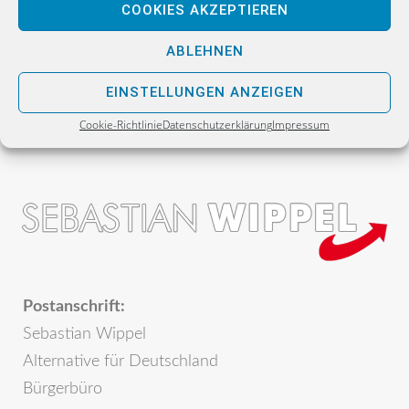
NEXT
COOKIES AKZEPTIEREN
Schutz von Asylbewerberheimen ist richtig –
ABLEHNEN
Begründung aber unehrlich
EINSTELLUNGEN ANZEIGEN
Cookie-Richtlinie
Datenschutzerklärung
Impressum
Postanschrift:
Sebastian Wippel
Alternative für Deutschland
Bürgerbüro