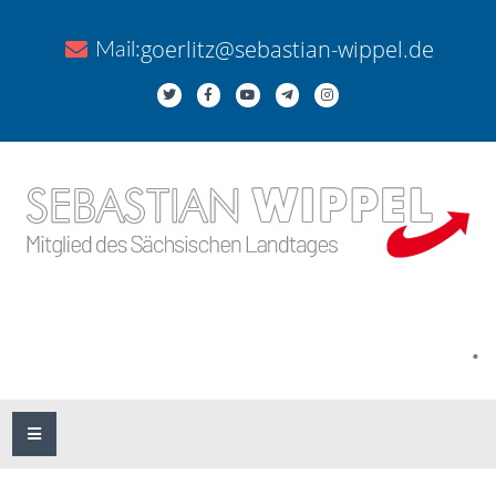
goerlitz@sebastian-wippel.de
Mail:
.