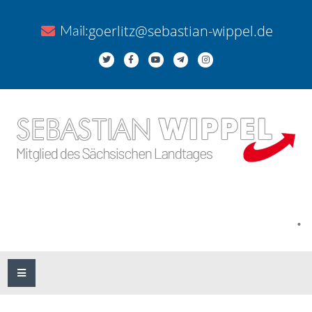
goerlitz@sebastian-wippel.de
Mail:
.