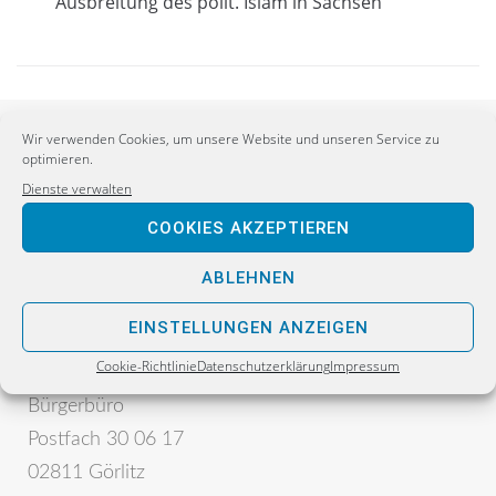
Ausbreitung des polit. Islam in Sachsen
Wir verwenden Cookies, um unsere Website und unseren Service zu
optimieren.
Dienste verwalten
COOKIES AKZEPTIEREN
ABLEHNEN
Postanschrift:
EINSTELLUNGEN ANZEIGEN
Sebastian Wippel
Cookie-Richtlinie
Datenschutzerklärung
Impressum
Alternative für Deutschland
Bürgerbüro
Postfach 30 06 17
02811 Görlitz