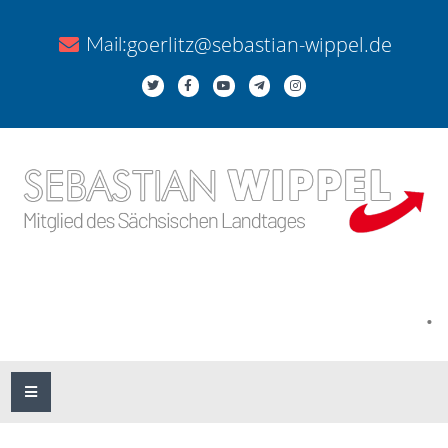
goerlitz@sebastian-wippel.de
Mail:
.