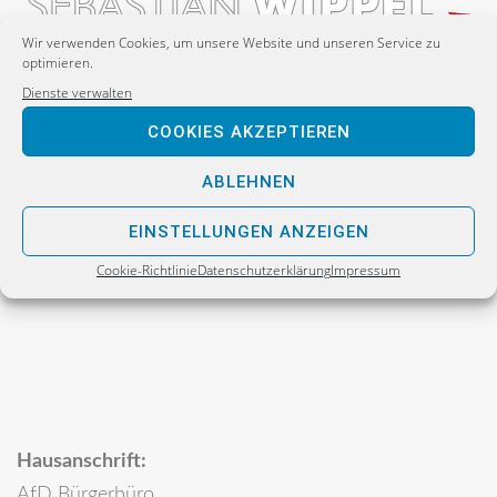
Wir verwenden Cookies, um unsere Website und unseren Service zu
optimieren.
Dienste verwalten
Postanschrift:
COOKIES AKZEPTIEREN
Sebastian Wippel
Alternative für Deutschland
ABLEHNEN
Bürgerbüro
EINSTELLUNGEN ANZEIGEN
Postfach 30 06 17
Cookie-Richtlinie
Datenschutzerklärung
Impressum
02811 Görlitz
Hausanschrift:
AfD Bürgerbüro