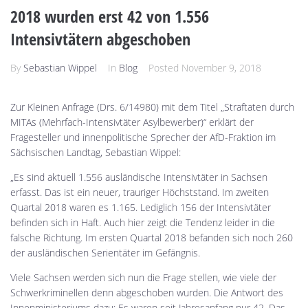
2018 wurden erst 42 von 1.556
Intensivtätern abgeschoben
By
Sebastian Wippel
In
Blog
Posted
November 9, 2018
Zur Kleinen Anfrage (Drs. 6/14980) mit dem Titel „Straftaten durch
MITAs (Mehrfach-Intensivtäter Asylbewerber)“ erklärt der
Fragesteller und innenpolitische Sprecher der AfD-Fraktion im
Sächsischen Landtag, Sebastian Wippel:
„Es sind aktuell 1.556 ausländische Intensivtäter in Sachsen
erfasst. Das ist ein neuer, trauriger Höchststand. Im zweiten
Quartal 2018 waren es 1.165. Lediglich 156 der Intensivtäter
befinden sich in Haft. Auch hier zeigt die Tendenz leider in die
falsche Richtung. Im ersten Quartal 2018 befanden sich noch 260
der ausländischen Serientäter im Gefängnis.
Viele Sachsen werden sich nun die Frage stellen, wie viele der
Schwerkriminellen denn abgeschoben wurden. Die Antwort des
Innenministeriums dazu: Es waren seit Jahresanfang nur 42. Das