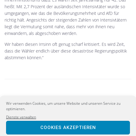
heißt: Mit 2,7 Prozent der ausländischen Intensivtäter wurde so
umgegangen, wie das die Bevölkerungsmehrheit und AfD für
richtig hält. Angesichts der steigenden Zahlen von Intensivtätern
liegt die Vermutung somit nahe, dass mehr von ihnen neu
einwandern, als abgeschoben werden.
Wir haben diesen Irrsinn oft genug scharf kritisiert. Es wird Zeit,
dass die Wähler endlich über diese desaströse Regierungspolitik
abstimmen können.“
PREVIOUS
Wir verwenden Cookies, um unsere Website und unseren Service zu
Nur mit der AfD wird Deutschland ein Bahnland!
optimieren.
Dienste verwalten
NEXT
COOKIES AKZEPTIEREN
Antisemitismus wirksam bekämpfen!