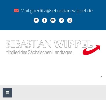
goerlitz@sebastian-wippel.de
Mail:
.